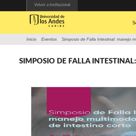
Pasar
Volver a Institucional
al
contenido
principal
S
Inicio
/
Eventos
/
Simposio de Falla Intestinal: manejo m
SIMPOSIO DE FALLA INTESTINAL