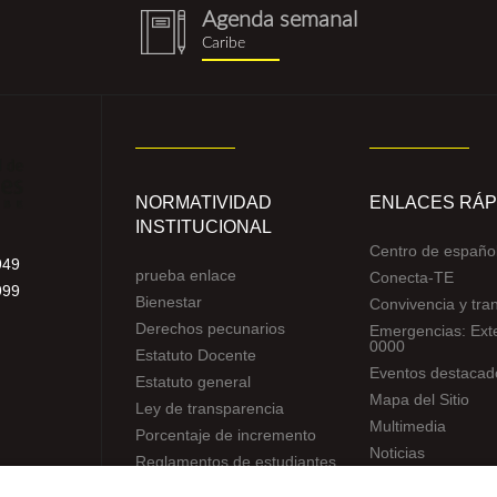
Agenda semanal
notebook
Caribe
(1).png
NORMATIVIDAD
ENLACES RÁP
INSTITUCIONAL
Centro de españo
949
prueba enlace
Conecta-TE
999
Bienestar
Convivencia y tra
Derechos pecunarios
Emergencias: Ext
0000
Estatuto Docente
Eventos destacad
Estatuto general
Mapa del Sitio
Ley de transparencia
Multimedia
Porcentaje de incremento
Noticias
Reglamentos de estudiantes
Preguntas frecue
Uso de datos Personales