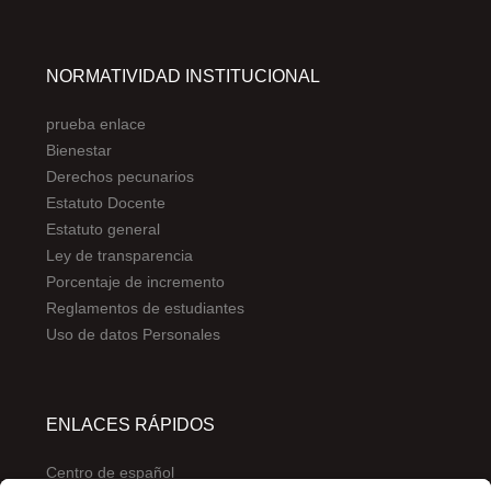
NORMATIVIDAD INSTITUCIONAL
prueba enlace
Bienestar
Derechos pecunarios
Estatuto Docente
Estatuto general
Ley de transparencia
Porcentaje de incremento
Reglamentos de estudiantes
Uso de datos Personales
ENLACES RÁPIDOS
Centro de español