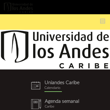
Pasar
al
contenido
principal
Uniandes Caribe
eventos.png
Calendario
Agenda semanal
notebook
Caribe