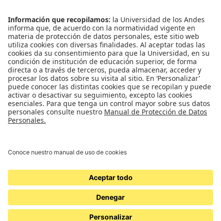
Conecta-TE
Convivencia y transparencia
Emergencias: Extensión 0000
Eventos destacados
Mapa del Sitio
Multimedia
Noticias
Preguntas frecuentes
REDES SOCIALES
Universidad de los Andes | Vigilada Mineducación
Reconocimiento como Universidad: Decreto 1297 del 30 de mayo de 1964.
Reconocimiento personería jurídica: Resolución 28 del 23 de febrero de 1949
Minjusticia.
© - Derechos Reservados Universidad de los Andes