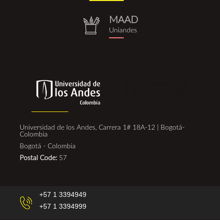
(1).png
MAAD
repositorio.png
Uniandes
Universidad de los Andes, Carrera 1# 18A-12 | Bogotá-
Colombia
Bogotá - Colombia
Postal Code:
57
+57 1 3394949
+57 1 3394999