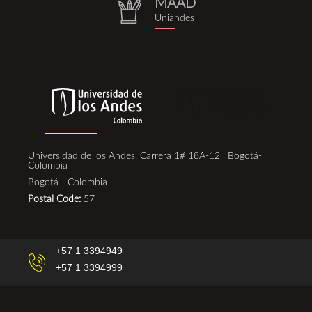
MAAD
repositorio.png
Uniandes
Universidad de los Andes, Carrera 1# 18A-12 | Bogotá-
Colombia
Bogotá - Colombia
Postal Code:
57
+57 1 3394949
+57 1 3394999