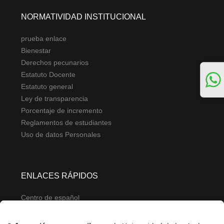
NORMATIVIDAD INSTITUCIONAL
prueba enlace
Bienestar
Derechos pecunarios
Estatuto Docente
Estatuto general
Ley de transparencia
Porcentaje de incremento
Reglamentos de estudiantes
Uso de datos Personales
ENLACES RÁPIDOS
Centro de español
Conecta-TE
Convivencia y transparencia