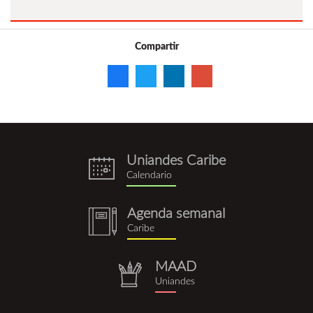
Compartir
Uniandes Caribe
eventos.png
Calendario
Agenda semanal
notebook
Caribe
(1).png
MAAD
repositorio.png
Uniandes