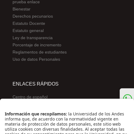
prueba enlace
Bienestar
Derechos pecunarios
Estatuto Docente
Estatuto general
Ley de transparencia
Porcentaje de incremento
Reglamentos de estudiantes
Uso de datos Personales
ENLACES RÁPIDOS
Centro de español
Conecta-TE
Convivencia y transparencia
Emergencias: Extensión 0000
Eventos destacados
Mapa del Sitio