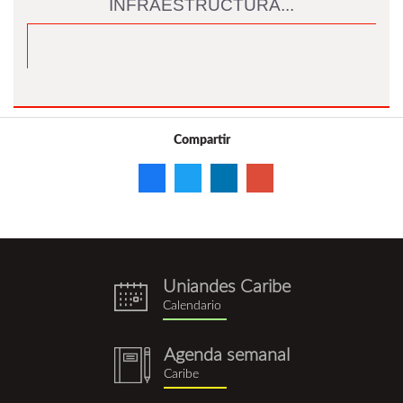
INFRAESTRUCTURA...
Compartir
Uniandes Caribe
eventos.png
Calendario
Agenda semanal
notebook
Caribe
(1).png