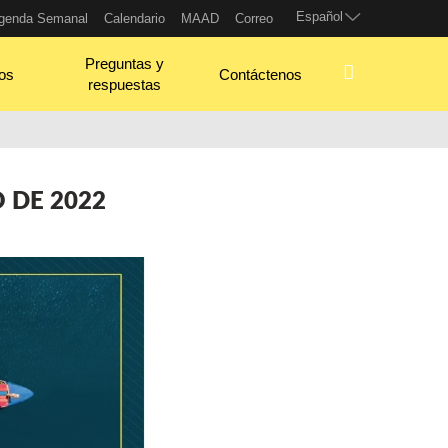
Español
genda Semanal
Calendario
MAAD
Correo
Preguntas y
os
Contáctenos
respuestas
 DE 2022