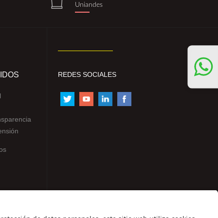
Uniandes
IDOS
REDES SOCIALES
l
nsparencia
ensión
os
ntes