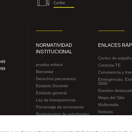
Caribe
(1).png
NORMATIVIDAD
ENLACES RÁP
INSTITUCIONAL
Centro de españo
949
prueba enlace
Conecta-TE
999
Bienestar
Convivencia y tra
Derechos pecunarios
Emergencias: Ext
0000
Estatuto Docente
Eventos destacad
Estatuto general
Mapa del Sitio
Ley de transparencia
Multimedia
Porcentaje de incremento
Noticias
Reglamentos de estudiantes
Preguntas frecue
Uso de datos Personales