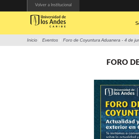
Pasar
Volver a Institucional
al
contenido
principal
S
Inicio
/
Eventos
/
Foro de Coyuntura Aduanera - 4 de ju
FORO DE