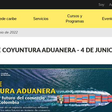
Soy:
A
Cursos y
ede caribe
Servicios
Event
Programas
nio de 2022
 COYUNTURA ADUANERA - 4 DE JUNIO