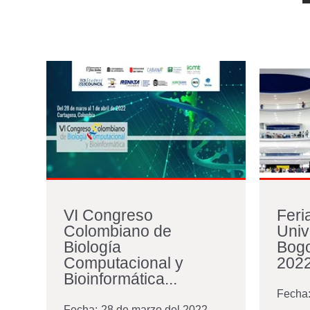
VI Congreso
Feri
Colombiano de
Univ
Biología
Bogo
Computacional y
202
Bioinformática...
Fecha
Fecha:
28 de marzo del 2022