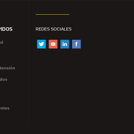
IDOS
REDES SOCIALES
ol
tensión
ados
entes