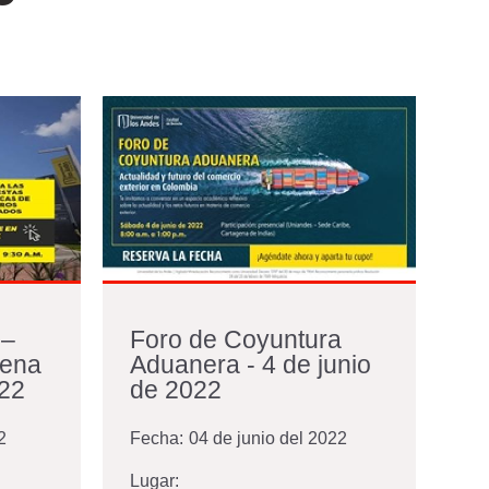
 –
Foro de Coyuntura
C
gena
Aduanera - 4 de junio
qu
022
de 2022
eq
-..
2
Fecha:
04 de junio del 2022
Fe
Lugar: