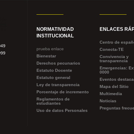
NORMATIVIDAD
ENLACES RÁP
INSTITUCIONAL
Centro de españ
949
prueba enlace
Conecta-TE
999
Bienestar
Convivencia y
transparencia
Derechos pecunarios
Emergencias: Ex
Estatuto Docente
0000
Estatuto general
Eventos destac
Ley de transparencia
Mapa del Sitio
Porcentaje de incremento
Multimedia
Reglamentos de
Noticias
estudiantes
Preguntas frecu
Uso de datos Personales